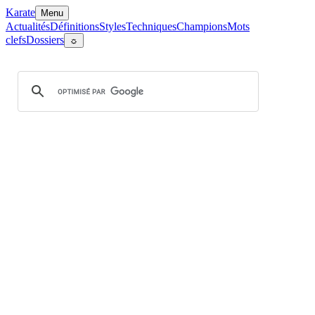
Karate
Menu
Actualités
Définitions
Styles
Techniques
Champions
Mots
clefs
Dossiers
☼