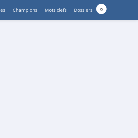
☼
ues
Champions
Mots clefs
Dossiers