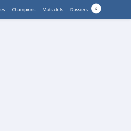
☼
ues
Champions
Mots clefs
Dossiers