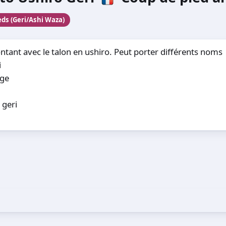
ds (Geri/Ashi Waza)
tant avec le talon en ushiro. Peut porter différents noms
i
age
 geri