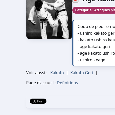
Catégorie :
Attaques pie
Coup de pied remon
- ushiro kakato ger
- kakato ushiro ke
- age kakato geri
- age kakato ushiro
- ushiro keage
Voir aussi :
Kakato
|
Kakato Geri
|
Page d'accueil :
Définitions