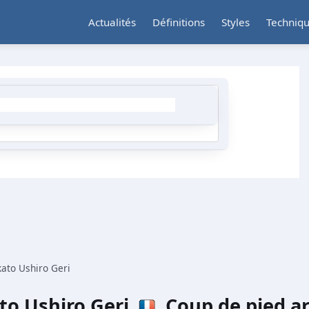
Actualités
Définitions
Styles
Techniq
ato Ushiro Geri
to Ushiro Geri
Coup de pied a