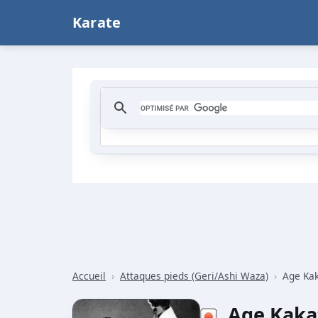
Karate
Accueil
›
Attaques pieds (Geri/Ashi Waza)
›
Age Kak
Age Kaka