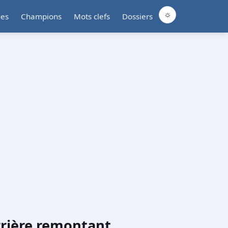
☼
ues
Champions
Mots clefs
Dossiers
rrière remontant