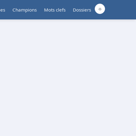
☼
ues
Champions
Mots clefs
Dossiers